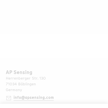
Finden Sie alle Neuigkeiten & Case Studies
hier
AP Sensing
Herrenberger Str. 130
71034 Böblingen
Germany
info@apsensing.com
+49 7031 309 6610