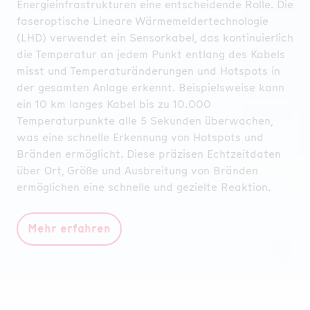
Energieinfrastrukturen eine entscheidende Rolle. Die
frühzeitig erkannt wird. Photovoltaik (PV)-Anlagen
faseroptische Lineare Wärmemeldertechnologie
bergen ebenfalls spezifische Risiken, darunter
(LHD) verwendet ein Sensorkabel, das kontinuierlich
elektrische Defekte, Überhitzung und
die Temperatur an jedem Punkt entlang des Kabels
Lichtbogenbildung in Kabeln unter Solarmodulen
misst und Temperaturänderungen und Hotspots in
oder an Anschlüssen. Batteriespeicher und
der gesamten Anlage erkennt. Beispielsweise kann
Kraftwerke stehen vor Herausforderungen wie ein
ein 10 km langes Kabel bis zu 10.000
thermisches Durchgehen (Thermal Runaway), ein
Temperaturpunkte alle 5 Sekunden überwachen,
potenzieller Auslöser für Brände. Eine zuverlässige
was eine schnelle Erkennung von Hotspots und
Temperaturüberwachung und Branderkennung ist
Bränden ermöglicht. Diese präzisen Echtzeitdaten
entscheidend, um diese Probleme zu vermeiden.
über Ort, Größe und Ausbreitung von Bränden
ermöglichen eine schnelle und gezielte Reaktion.
Mehr erfahren