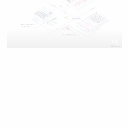
Photovoltaik-Installationen
In Photovoltaik (PV)-Anlagen ist eine effektive
Branderkennung von entscheidender Bedeutung, da
diese Anlagen spezifischen Risiken wie elektrischen
Defekten, Überhitzung und Isolationsfehlern
ausgesetzt sind. Brände in Solarparks können