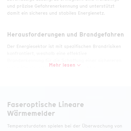
und präzise Gefahrenerkennung und unterstützt
damit ein sicheres und stabiles Energienetz.
Herausforderungen und Brandgefahren
Der Energiesektor ist mit spezifischen Brandrisiken
konfrontiert, weshalb eine effektive
Branderkennung für die Schaffung einer sichereren
Mehr lesen
und widerstandsfähigeren Infrastruktur
unerlässlich ist.
Ein zentrales Risiko sind Defekte in elektrischen
Anlagen, die oft schwer zu erkennen und zu
kontrollieren sind und Brände auslösen können.
Faseroptische Lineare
Kabeltrassen bergen Gefahren durch mögliche
Wärmemelder
Kabelbrüche, die zu Überhitzung oder Lichtbögen
führen können - ein Szenario, das sich schnell zu
Temperaturdaten spielen bei der Überwachung von
einem Brand entwickeln kann, wenn es nicht