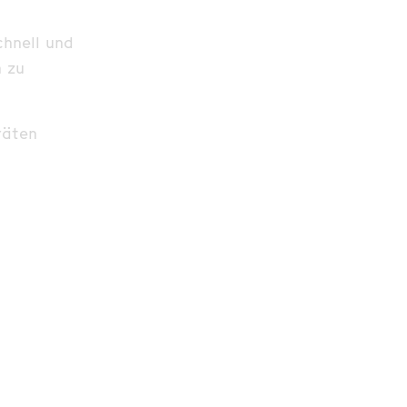
chnell und
n zu
räten