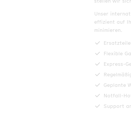
stellen wir sic
Unser internat
effizient auf 
minimieren.
Ersatzteil
Flexible G
Express-Ge
Regelmäßi
Geplante W
Notfall-Ho
Support an