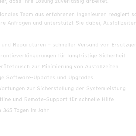
her, dass Ihre Lösung zuverlässig arbeitet.
ionales Team aus erfahrenen Ingenieuren reagiert s
Ihre Anfragen und unterstützt Sie dabei, Ausfallzeite
e und Reparaturen – schneller Versand von Ersatzge
arantieverlängerungen für langfristige Sicherheit
rätetausch zur Minimierung von Ausfallzeiten
ge Software-Updates und Upgrades
artungen zur Sicherstellung der Systemleistung
tline und Remote-Support für schnelle Hilfe
 365 Tagen im Jahr