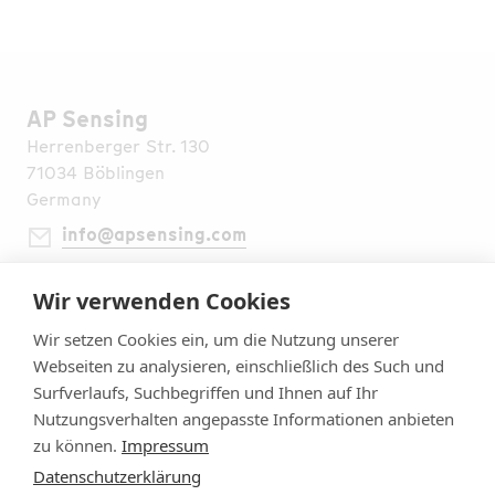
AP Sensing
Herrenberger Str. 130
71034 Böblingen
Germany
info@apsensing.com
+49 7031 309 6610
Wir verwenden Cookies
Finden Sie uns weltweit
Rechtliche Hinweise
Wir setzen Cookies ein, um die Nutzung unserer
Impressum
Webseiten zu analysieren, einschließlich des Such und
Datenschutzerklärung
Surfverlaufs, Suchbegriffen und Ihnen auf Ihr
Allgemeine Geschäftsbedingungen
Nutzungsverhalten angepasste Informationen anbieten
Sicherheit
zu können.
Impressum
Cookie Einstellungen
Datenschutzerklärung
Folgen Sie uns