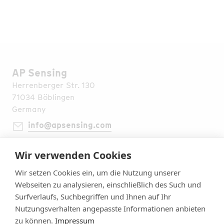
AP Sensing
Herrenberger Str. 130
71034 Böblingen
Germany
info@apsensing.com
+49 7031 309 6610
Wir verwenden Cookies
Finden Sie uns weltweit
Rechtliche Hinweise
Wir setzen Cookies ein, um die Nutzung unserer
Impressum
Webseiten zu analysieren, einschließlich des Such und
Datenschutzerklärung
Surfverlaufs, Suchbegriffen und Ihnen auf Ihr
Allgemeine Geschäftsbedingungen
Nutzungsverhalten angepasste Informationen anbieten
Sicherheit
zu können.
Impressum