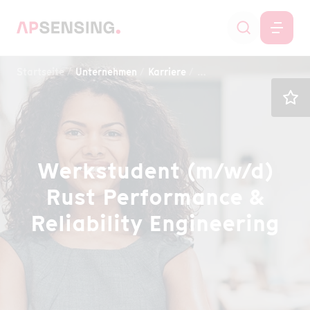
Startseite
Unternehmen
Karriere
Werkstudent (m/w/d) Rus
Werkstudent (m/w/d)
Rust Performance &
Reliability Engineering