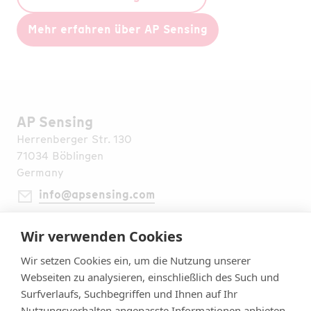
Mehr erfahren über AP Sensing
AP Sensing
Herrenberger Str. 130
71034 Böblingen
Germany
info@apsensing.com
+49 7031 309 6610
Wir verwenden Cookies
Finden Sie uns weltweit
Rechtliche Hinweise
Wir setzen Cookies ein, um die Nutzung unserer
Impressum
Webseiten zu analysieren, einschließlich des Such und
Datenschutzerklärung
Surfverlaufs, Suchbegriffen und Ihnen auf Ihr
Allgemeine Geschäftsbedingungen
Nutzungsverhalten angepasste Informationen anbieten